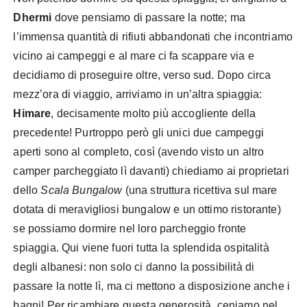
Dhermi
dove pensiamo di passare la notte; ma
l’immensa quantità di rifiuti abbandonati che incontriamo
vicino ai campeggi e al mare ci fa scappare via e
decidiamo di proseguire oltre, verso sud. Dopo circa
mezz’ora di viaggio, arriviamo in un’altra spiaggia:
Himare
, decisamente molto più accogliente della
precedente! Purtroppo però gli unici due campeggi
aperti sono al completo, così (avendo visto un altro
camper parcheggiato lì davanti) chiediamo ai proprietari
dello
Scala Bungalow
(una struttura ricettiva sul mare
dotata di meravigliosi bungalow e un ottimo ristorante)
se possiamo dormire nel loro parcheggio fronte
spiaggia. Qui viene fuori tutta la splendida ospitalità
degli albanesi: non solo ci danno la possibilità di
passare la notte lì, ma ci mettono a disposizione anche i
bagni! Per ricambiare questa generosità, ceniamo nel