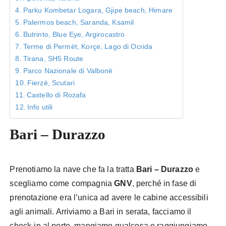
Parku Kombetar Logara, Gjipe beach, Himare
Palermos beach, Saranda, Ksamil
Butrinto, Blue Eye, Argirocastro
Terme di Permët, Korçe, Lago di Ocrida
Tirana, SH5 Route
Parco Nazionale di Valbonë
Fierzë, Scutari
Castello di Rozafa
Info utili
Bari – Durazzo
Prenotiamo la nave che fa la tratta
Bari – Durazzo
e
scegliamo come compagnia
GNV
, perché in fase di
prenotazione era l’unica ad avere le cabine accessibili
agli animali. Arriviamo a Bari in serata, facciamo il
check-in al porto, mangiamo qualcosa e raggiungiamo