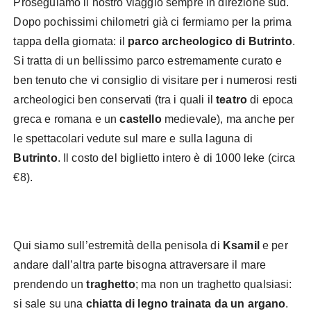
Proseguiamo il nostro viaggio sempre in direzione sud.
Dopo pochissimi chilometri già ci fermiamo per la prima
tappa della giornata: il
parco archeologico di Butrinto
.
Si tratta di un bellissimo parco estremamente curato e
ben tenuto che vi consiglio di visitare per i numerosi resti
archeologici ben conservati (tra i quali il
teatro
di epoca
greca e romana e un
castello
medievale), ma anche per
le spettacolari vedute sul mare e sulla laguna di
Butrinto
. Il costo del biglietto intero è di 1000 leke (circa
€8).
Qui siamo sull’estremità della penisola di
Ksamil
e per
andare dall’altra parte bisogna attraversare il mare
prendendo un
traghetto
; ma non un traghetto qualsiasi:
si sale su una
chiatta di legno trainata da un argano
.