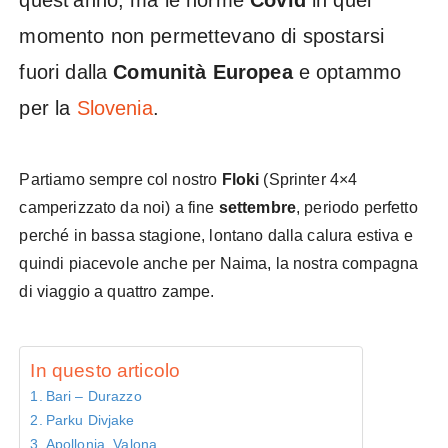
quest’anno, ma le norme
Covid
in quel
momento non permettevano di spostarsi
fuori dalla
Comunità
Europea
e optammo
per la
Slovenia
.
Partiamo sempre col nostro
Floki
(Sprinter 4×4
camperizzato da noi) a fine
settembre
, periodo perfetto
perché in bassa stagione, lontano dalla calura estiva e
quindi piacevole anche per Naima, la nostra compagna
di viaggio a quattro zampe.
In questo articolo
Bari – Durazzo
Parku Divjake
Apollonia, Valona