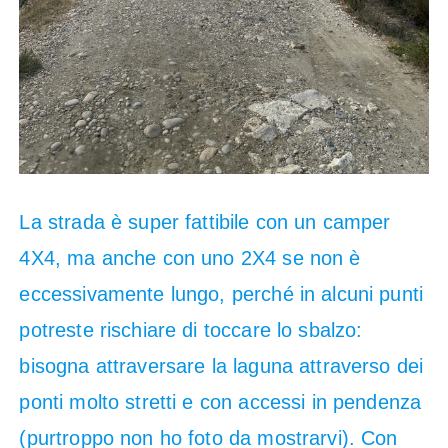
La strada è super fattibile con un camper
4X4, ma anche con uno 2X4 se non è
eccessivamente lungo, perché in alcuni punti
potreste rischiare di toccare lo sbalzo:
bisogna attraversare la laguna attraverso dei
ponti molto stretti e con accessi in pendenza
(purtroppo non ho foto da mostrarvi). Con