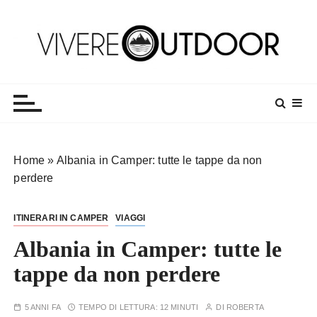
S
a
l
t
Vivereoutdoor
Make every day an adventure
a
a
l
c
o
Home
»
Albania in Camper: tutte le tappe da non
n
perdere
t
e
ITINERARI IN CAMPER
VIAGGI
n
u
Albania in Camper: tutte le
t
tappe da non perdere
o
5 ANNI FA
TEMPO DI LETTURA:
12 MINUTI
DI
ROBERTA