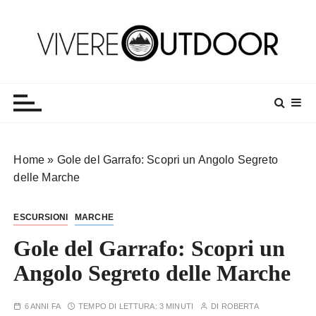
S
a
l
t
Vivereoutdoor
Make every day an adventure
a
a
l
c
o
Home
»
Gole del Garrafo: Scopri un Angolo Segreto
n
delle Marche
t
e
ESCURSIONI
MARCHE
n
u
Gole del Garrafo: Scopri un
t
Angolo Segreto delle Marche
o
6 ANNI FA
TEMPO DI LETTURA:
3 MINUTI
DI
ROBERTA