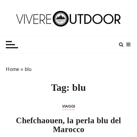
S
a
l
t
Vivereoutdoor
Make every day an adventure
a
a
l
c
o
Home
»
blu
n
t
Tag:
blu
e
n
u
VIAGGI
t
o
Chefchaouen, la perla blu del
Marocco