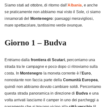
Siamo stati ad ottobre, di ritorno dall’
Albania
, e anche
se praticamente non abbiamo mai visto il Sole, ci siamo
innamorati del
Montenegro
: paesaggi meravigliosi,
mare spettacolare, tantissimo verde ovunque.
Giorno 1 – Budva
Entriamo dalla
frontiera di Scutari
, percorriamo una
strada tra le campagne e poco dopo ci ritroviamo sulla
costa. In
Montenegro
la moneta corrente è l’
Euro
,
nonostante non faccia parte della
Comunità Europea
,
quindi non abbiamo dovuto cambiare soldi. Percorriamo
questa strada panoramica in direzione di
Budva
e una
volta arrivati lasciamo il camper in uno dei parcheggi a
pagamento che si trovano vicino alla
città vecchia
(il