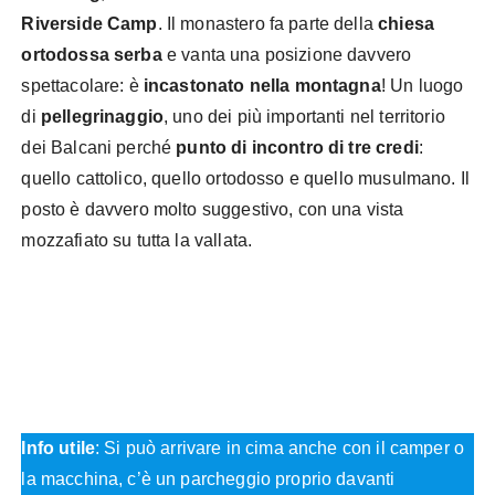
Riverside Camp
. Il monastero fa parte della
chiesa
ortodossa serba
e vanta una posizione davvero
spettacolare: è
incastonato nella montagna
! Un luogo
di
pellegrinaggio
, uno dei più importanti nel territorio
dei Balcani perché
punto di incontro di tre credi
:
quello cattolico, quello ortodosso e quello musulmano. Il
posto è davvero molto suggestivo, con una vista
mozzafiato su tutta la vallata.
Info utile
: Si può arrivare in cima anche con il camper o
la macchina, c’è un parcheggio proprio davanti