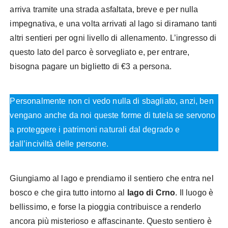
arriva tramite una strada asfaltata, breve e per nulla
impegnativa, e una volta arrivati al lago si diramano tanti
altri sentieri per ogni livello di allenamento. L’ingresso di
questo lato del parco è sorvegliato e, per entrare,
bisogna pagare un biglietto di €3 a persona.
Personalmente non ci vedo nulla di sbagliato, anzi, ben
vengano anche da noi queste forme di tutela se servono
a proteggere i patrimoni naturali dal degrado e
dall’inciviltà delle persone.
Giungiamo al lago e prendiamo il sentiero che entra nel
bosco e che gira tutto intorno al
lago di
Crno
. Il luogo è
bellissimo, e forse la pioggia contribuisce a renderlo
ancora più misterioso e affascinante. Questo sentiero è