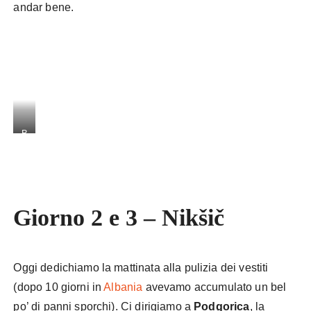
andar bene.
B
u
d
v
a
vi
Giorno 2 e 3 – Nikšič
st
a
d
al
Oggi dedichiamo la mattinata alla pulizia dei vestiti
l’
al
(dopo 10 giorni in
Albania
avevamo accumulato un bel
to
po’ di panni sporchi). Ci dirigiamo a
Podgorica
, la