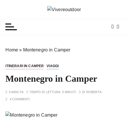
S
a
Vivereoutdoor
Make every day an adventure
l
t
a
a
l
Home
»
Montenegro in Camper
c
o
ITINERARI IN CAMPER
VIAGGI
n
t
Montenegro in Camper
e
n
5 ANNI FA
TEMPO DI LETTURA:
5 MINUTI
DI
ROBERTA
u
4 COMMENTI
t
o