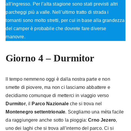
all’ingresso. Per l’alta stagione sono stati previsti altri
parcheggi più a valle. Nell’ultimo tratto di strada i
tornanti sono molto stretti, per cui in base alla grandezza
del camper è probabile che dovrete fare diverse
manovre.
Giorno 4 – Durmitor
Il tempo nemmeno oggi è dalla nostra parte e non
smette di piovere, ma non ci lasciamo abbattere e
decidiamo comunque di metterci in viaggio verso
Durmitor
, il
Parco Nazionale
che si trova nel
Montenegro
settentrionale
. Scegliamo una mèta facile
da raggiungere anche sotto la pioggia:
Crno Jezero
,
uno dei laghi che si trova all’interno del parco. Ci si