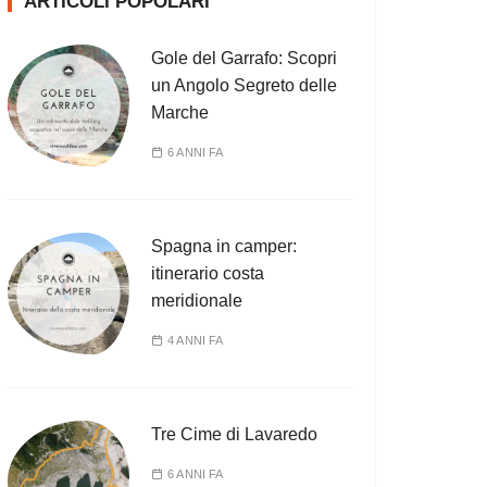
ARTICOLI POPOLARI
Gole del Garrafo: Scopri
un Angolo Segreto delle
Marche
6 ANNI FA
Spagna in camper:
itinerario costa
meridionale
4 ANNI FA
Tre Cime di Lavaredo
6 ANNI FA