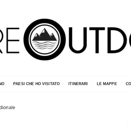
NO
PAESI CHE HO VISITATO
ITINERARI
LE MAPPE
CO
idionale