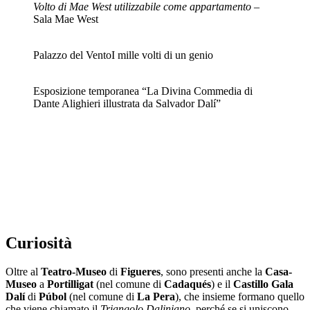
Volto di Mae West utilizzabile come appartamento
–
Sala Mae West
Palazzo del Vento
I mille volti di un genio
Esposizione temporanea “La Divina Commedia di
Dante Alighieri illustrata da Salvador Dalí”
Curiosità
Oltre al
Teatro-Museo
di
Figueres
, sono presenti anche la
Casa-
Museo
a
Portilligat
(nel comune di
Cadaqués
) e il
Castillo Gala
Dalí
di
Púbol
(nel comune di
La Pera
), che insieme formano quello
che viene chiamato il
Triangolo Daliniano
, perché se si uniscono