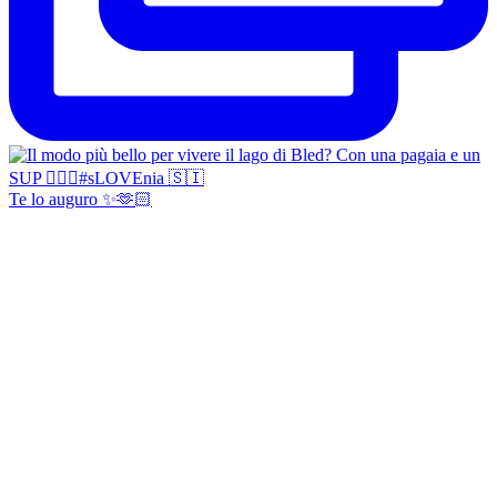
Te lo auguro ✨🫶🏻