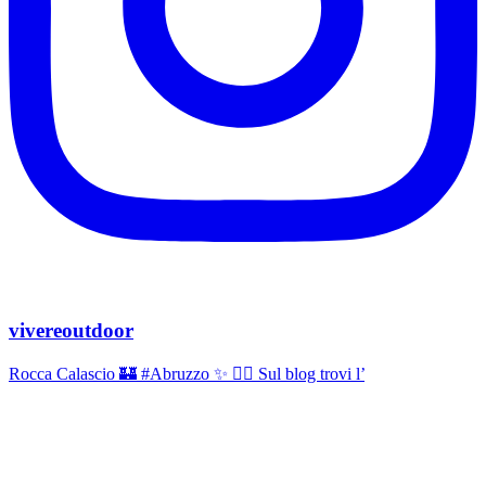
vivereoutdoor
Rocca Calascio 🏰 #Abruzzo ✨ 👉🏻 Sul blog trovi l’