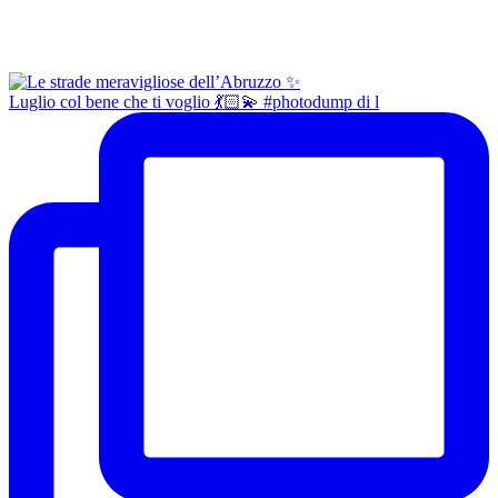
Luglio col bene che ti voglio 💃🏻💫 #photodump di l