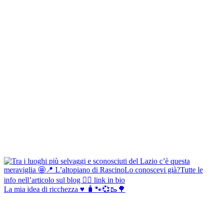
La mia idea di ricchezza ♥️ 🧳🐾💞🥾🌳