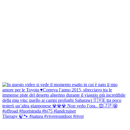
Therapy 🍃🐾 #natura #vivereoutdoor #river