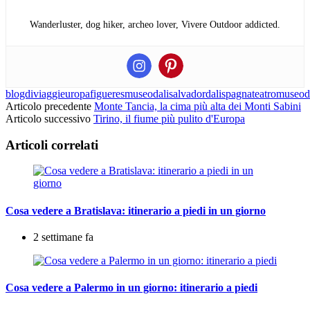
Wanderluster, dog hiker, archeo lover, Vivere Outdoor addicted.
blogdiviaggi
europa
figueres
museodali
salvadordali
spagna
teatromuseod
Articolo precedente
Monte Tancia, la cima più alta dei Monti Sabini
Articolo successivo
Tirino, il fiume più pulito d'Europa
Articoli correlati
Cosa vedere a Bratislava: itinerario a piedi in un giorno
2 settimane fa
Cosa vedere a Palermo in un giorno: itinerario a piedi