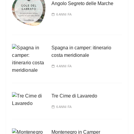
z
Angolo Segreto delle Marche
i
6 ANNI FA
o
n
e
d
Spagna in camper: itinerario
e
costa meridionale
g
4 ANNI FA
l
i
a
Tre Cime di Lavaredo
r
6 ANNI FA
t
i
c
Montenegro in Camper