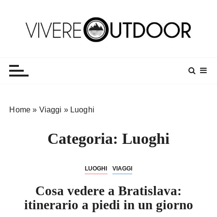
S
a
l
t
Vivereoutdoor
Make every day an adventure
a
a
l
c
o
Home
»
Viaggi
»
Luoghi
n
t
Categoria:
Luoghi
e
n
u
LUOGHI
VIAGGI
t
o
Cosa vedere a Bratislava:
itinerario a piedi in un giorno