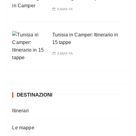
o
5 ANNI FA
l
i
Tunisia in Camper: Itinerario in
15 tappe
3 ANNI FA
DESTINAZIONI
Itinerari
Le mappe