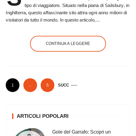
tipo di viaggiatore. Situato nella piana di Salisbury, in
Inghilterra, questo affascinante sito attira ogni anno milioni di
visitatori da tutto il mondo. In questo articolo,…
CONTINUA A LEGGERE
P
1
…
5
SUCC
a
g
i
ARTICOLI POPOLARI
n
a
Gole del Garrafo: Scopri un