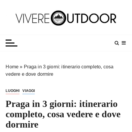
S
a
l
t
Vivereoutdoor
Make every day an adventure
a
a
l
c
o
Home
»
Praga in 3 giorni: itinerario completo, cosa
n
vedere e dove dormire
t
e
LUOGHI
VIAGGI
n
u
Praga in 3 giorni: itinerario
t
completo, cosa vedere e dove
o
dormire