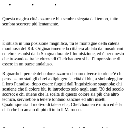
Questa magica città azzurra e blu sembra slegata dal tempo, tutto
sembra scorrere più lentamente.
È situata in una posizione magnifica, tra le montagne della catena
montuosa del Rif. Originariamente la città era abitata da musulmani
ed ebrei espulsi dalla Spagna durante l’Inquisizione, ed è per questo
che trovandosi tra le viuzze di Chefchaouen si ha l’impressione di
essere in un paese andaluso.
Riguardo il perché del colore azzurro ci sono diverse teorie: c’è chi
pensa siano stati gli ebrei a dipingere la città di blu, a simboleggiare
il loro Paradiso, dopo essere fuggiti dall’Inquisizione spagnola; chi
sostiene che il colore blu fu introdotto solo negli anni ’30 del secolo
scorso; e chi ritiene che la scelta di questo colore sia più che altro
tecnica, servirebbe a tenere lontano zanzare ed altri insetti.
Qualunque sia il motivo di tale scelta, Chefchaouen è unica ed è la
città che ho amato di più di tutto il Marocco.