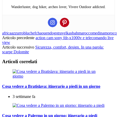
Wanderluster, dog hiker, archeo lover, Vivere Outdoor addicted.
africa
azzurro
blu
chefchaouen
dogstravel
kasbah
marocco
medina
morocc
Articolo precedente
action cam sony fdr-x1000v e telecomando live
view
Articolo successivo
Sicurezza, comfort, design. In una parola:
scarpe Dolomite
Articoli correlati
Cosa vedere a Bratislava: itinerario a piedi in un giorno
3 settimane fa
Cosa vedere a Palermo in un giorno: itinerario a piedi