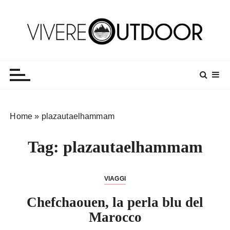
S
a
l
t
Vivereoutdoor
Make every day an adventure
a
a
l
c
o
Home
»
plazautaelhammam
n
t
Tag:
plazautaelhammam
e
n
u
VIAGGI
t
o
Chefchaouen, la perla blu del
Marocco