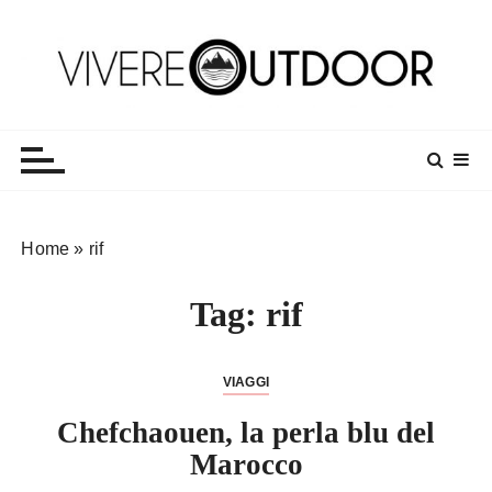
S
a
l
t
Vivereoutdoor
Make every day an adventure
a
a
l
c
o
Home
»
rif
n
t
Tag:
rif
e
n
u
VIAGGI
t
o
Chefchaouen, la perla blu del
Marocco