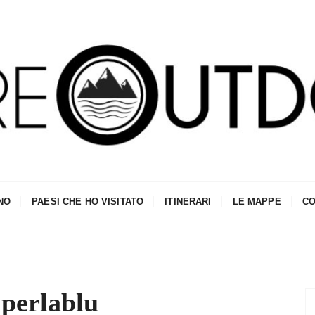
NO
PAESI CHE HO VISITATO
ITINERARI
LE MAPPE
CO
:
perlablu