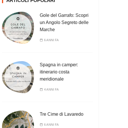
ARTICOLI POPOLARI
Gole del Garrafo: Scopri
un Angolo Segreto delle
Marche
6 ANNI FA
Spagna in camper:
itinerario costa
meridionale
4 ANNI FA
Tre Cime di Lavaredo
6 ANNI FA