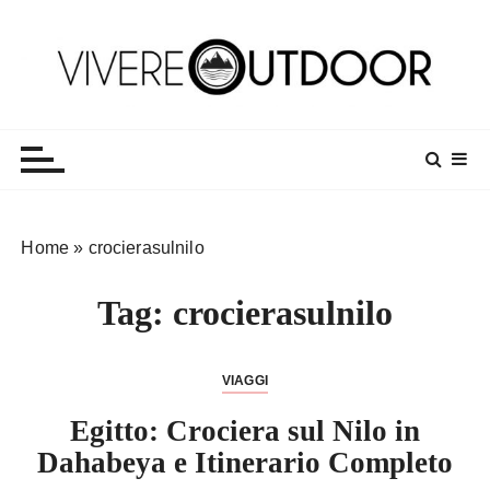
S
a
l
t
Vivereoutdoor
Make every day an adventure
a
a
l
c
o
Home
»
crocierasulnilo
n
t
Tag:
crocierasulnilo
e
n
u
VIAGGI
t
o
Egitto: Crociera sul Nilo in
Dahabeya e Itinerario Completo