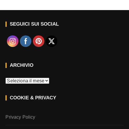
SEGUICI SUI SOCIAL
ARCHIVIO
A
r
c
COOKIE & PRIVACY
h
i
v
Privacy Policy
i