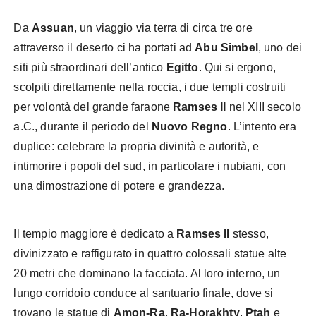
Da
Assuan
, un viaggio via terra di circa tre ore
attraverso il deserto ci ha portati ad
Abu Simbel
, uno dei
siti più straordinari dell’antico
Egitto
. Qui si ergono,
scolpiti direttamente nella roccia, i due templi costruiti
per volontà del grande faraone
Ramses II
nel XIII secolo
a.C., durante il periodo del
Nuovo Regno
. L’intento era
duplice: celebrare la propria divinità e autorità, e
intimorire i popoli del sud, in particolare i nubiani, con
una dimostrazione di potere e grandezza.
Il tempio maggiore è dedicato a
Ramses II
stesso,
divinizzato e raffigurato in quattro colossali statue alte
20 metri che dominano la facciata. Al loro interno, un
lungo corridoio conduce al santuario finale, dove si
trovano le statue di
Amon-Ra
,
Ra-Horakhty
,
Ptah
e