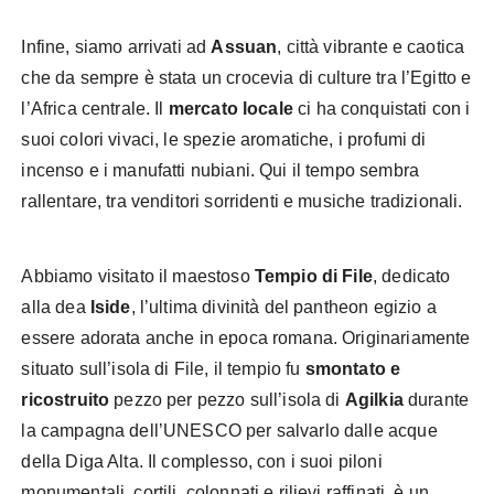
Infine, siamo arrivati ad
Assuan
, città vibrante e caotica
che da sempre è stata un crocevia di culture tra l’Egitto e
l’Africa centrale. Il
mercato locale
ci ha conquistati con i
suoi colori vivaci, le spezie aromatiche, i profumi di
incenso e i manufatti nubiani. Qui il tempo sembra
rallentare, tra venditori sorridenti e musiche tradizionali.
Abbiamo visitato il maestoso
Tempio di File
, dedicato
alla dea
Iside
, l’ultima divinità del pantheon egizio a
essere adorata anche in epoca romana. Originariamente
situato sull’isola di File, il tempio fu
smontato e
ricostruito
pezzo per pezzo sull’isola di
Agilkia
durante
la campagna dell’UNESCO per salvarlo dalle acque
della Diga Alta. Il complesso, con i suoi piloni
monumentali, cortili, colonnati e rilievi raffinati, è un