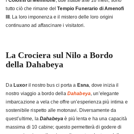
I
Colossi di Memnone
, due statue alte 18 metri, sono
tutto ciò che rimane del
Tempio Funerario di Amenofi
III
. La loro imponenza e il mistero delle loro origini
continuano ad affascinare i visitatori.
La Crociera sul Nilo a Bordo
della Dahabeya
Da
Luxor
il nostro bus ci porta a
Esna
, dove inizia il
nostro viaggio a bordo della
Dahabeya
, un’elegante
imbarcazione a vela che offre un’esperienza più intima e
sostenibile rispetto alle motonavi. Diversamente da
quest’ultime, la
Dahabeya
è più lenta e ha una capacità
massima di 10 cabine; questo permetterà di godere di