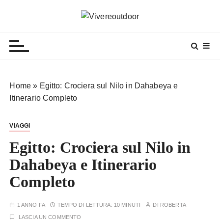
S
a
Vivereoutdoor
Make every day an adventure
l
t
a
a
l
Home
»
Egitto: Crociera sul Nilo in Dahabeya e
c
Itinerario Completo
o
n
VIAGGI
t
e
Egitto: Crociera sul Nilo in
n
Dahabeya e Itinerario
u
Completo
t
o
1 ANNO FA
TEMPO DI LETTURA:
10 MINUTI
DI
ROBERTA
LASCIA UN COMMENTO