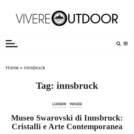
S
a
l
t
Vivereoutdoor
Make every day an adventure
a
a
l
c
o
Home
»
innsbruck
n
t
Tag:
innsbruck
e
n
u
LUOGHI
VIAGGI
t
o
Museo Swarovski di Innsbruck:
Cristalli e Arte Contemporanea