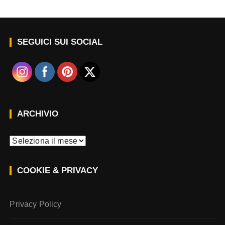
SEGUICI SUI SOCIAL
ARCHIVIO
A
r
c
COOKIE & PRIVACY
h
i
v
Privacy Policy
i