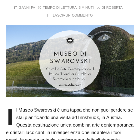
3 ANNI FA
TEMPO DI LETTURA:
3 MINUTI
DI
ROBERTA
LASCIA UN COMMENTO
I
l Museo Swarovski è una tappa che non puoi perdere se
stai pianificando una visita ad Innsbruck, in Austria.
Questa destinazione unica combina arte contemporanea
e cristalli luccicanti in un’esperienza che incanterà i tuoi
sensi. In questo articolo, esploreremo dettagliatamente…