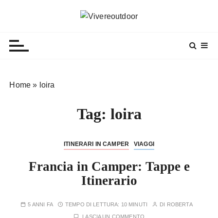
S
a
Vivereoutdoor
Make every day an adventure
l
t
a
a
l
Home
»
loira
c
o
Tag:
loira
n
t
e
ITINERARI IN CAMPER
VIAGGI
n
Francia in Camper: Tappe e
u
t
Itinerario
o
5 ANNI FA
TEMPO DI LETTURA:
10 MINUTI
DI
ROBERTA
LASCIA UN COMMENTO