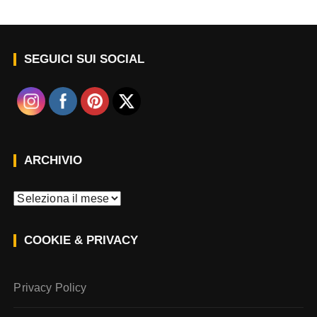
SEGUICI SUI SOCIAL
ARCHIVIO
A
r
c
COOKIE & PRIVACY
h
i
v
Privacy Policy
i