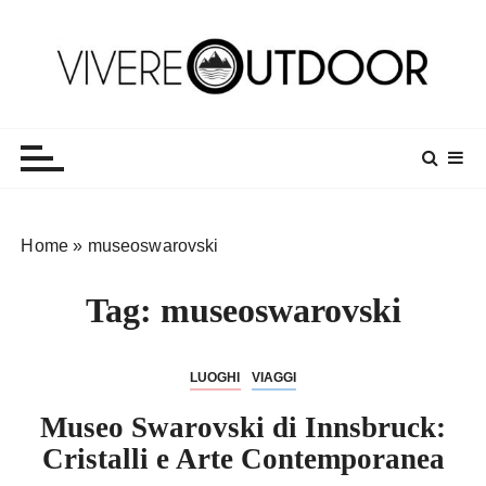
S
a
l
t
Vivereoutdoor
Make every day an adventure
a
a
l
c
o
Home
»
museoswarovski
n
t
Tag:
museoswarovski
e
n
u
LUOGHI
VIAGGI
t
o
Museo Swarovski di Innsbruck:
Cristalli e Arte Contemporanea