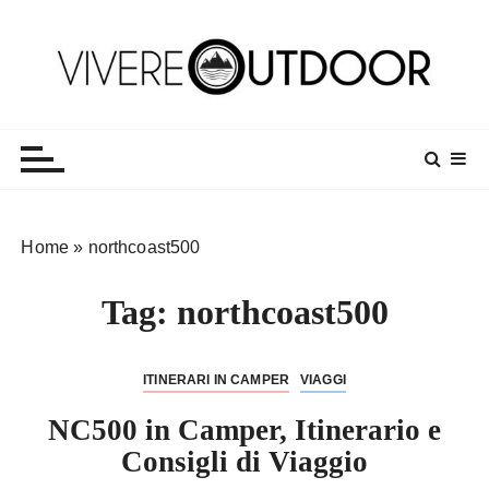
S
a
l
t
Vivereoutdoor
Make every day an adventure
a
a
l
c
o
Home
»
northcoast500
n
t
Tag:
northcoast500
e
n
u
ITINERARI IN CAMPER
VIAGGI
t
o
NC500 in Camper, Itinerario e
Consigli di Viaggio