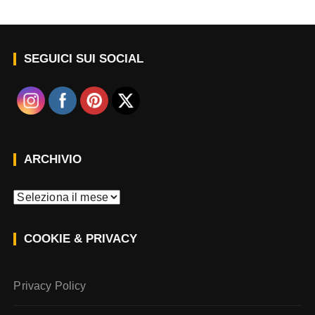
SEGUICI SUI SOCIAL
ARCHIVIO
A
r
c
COOKIE & PRIVACY
h
i
v
Privacy Policy
i