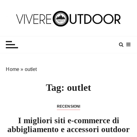
S
a
l
t
Vivereoutdoor
Make every day an adventure
a
a
l
c
o
Home
»
outlet
n
t
Tag:
outlet
e
n
u
RECENSIONI
t
o
I migliori siti e-commerce di
abbigliamento e accessori outdoor