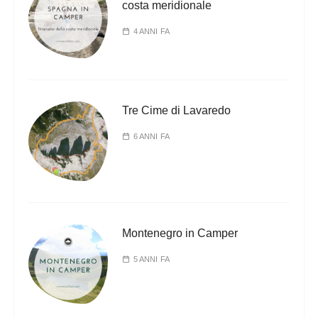
e
costa meridionale
g
4 ANNI FA
l
i
a
Tre Cime di Lavaredo
r
t
6 ANNI FA
i
c
o
l
Montenegro in Camper
i
5 ANNI FA