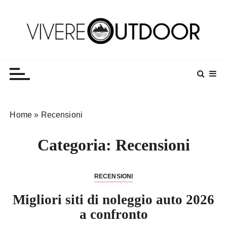
S
a
l
t
Vivereoutdoor
Make every day an adventure
a
a
l
c
o
Home
»
Recensioni
n
t
Categoria:
Recensioni
e
n
u
RECENSIONI
t
o
Migliori siti di noleggio auto 2026
a confronto