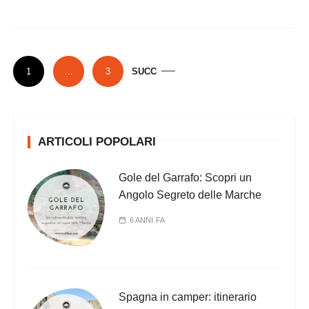
P
1
…
3
SUCC
a
g
i
ARTICOLI POPOLARI
n
a
Gole del Garrafo: Scopri un
z
Angolo Segreto delle Marche
i
6 ANNI FA
o
n
e
d
Spagna in camper: itinerario