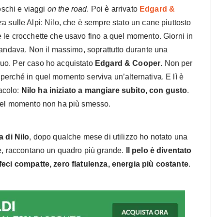
boschi e viaggi
on the road
. Poi è arrivato
Edgard &
za sulle Alpi: Nilo, che è sempre stato un cane piuttosto
 le crocchette che usavo fino a quel momento. Giorni in
e andava. Non il massimo, soprattutto durante una
nuo. Per caso ho acquistato
Edgard & Cooper
. Non per
perché in quel momento serviva un’alternativa. E lì è
acolo:
Nilo ha iniziato a mangiare subito, con gusto
.
quel momento non ha più smesso.
a di Nilo
, dopo qualche mese di utilizzo ho notato una
me, raccontano un quadro più grande.
Il pelo è diventato
 feci compatte, zero flatulenza, energia più costante
.