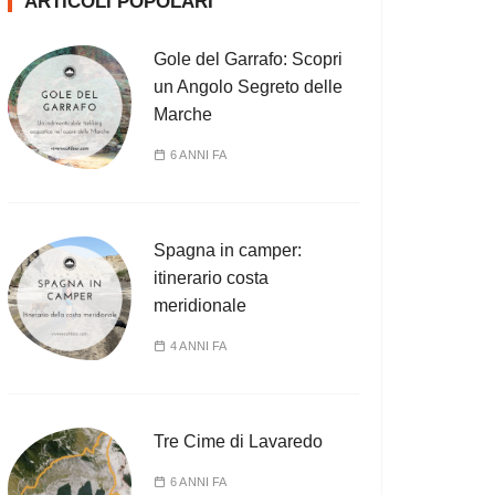
ARTICOLI POPOLARI
Gole del Garrafo: Scopri
un Angolo Segreto delle
Marche
6 ANNI FA
Spagna in camper:
itinerario costa
meridionale
4 ANNI FA
Tre Cime di Lavaredo
6 ANNI FA