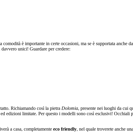
la comodità è importante in certe occasioni, ma se è supportata anche dall
n davvero unici! Guardare per credere:
 tatto. Richiamando così la pietra
Dolomia
, presente nei luoghi da cui q
 ed edizioni limitate. Per questo i modelli sono così esclusivi! Occhiali 
rriverà a casa, completamente
eco friendly
, nel quale troverete anche un