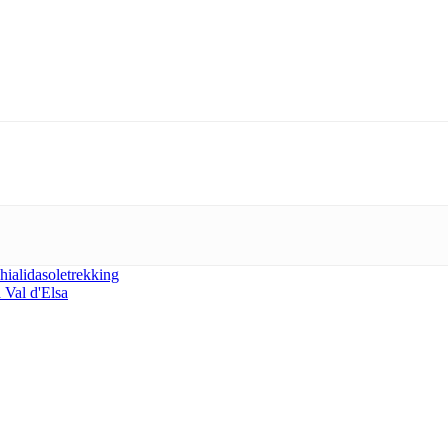
hialidasole
trekking
 Val d'Elsa