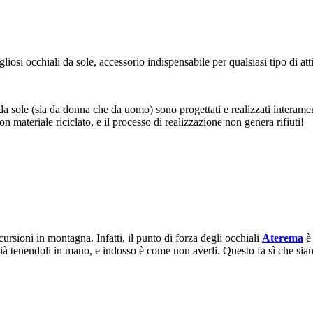
liosi occhiali da sole, accessorio indispensabile per qualsiasi tipo di at
 da sole (sia da donna che da uomo) sono progettati e realizzati interamen
con materiale riciclato, e il processo di realizzazione non genera rifiuti!
ursioni in montagna. Infatti, il punto di forza degli occhiali
Aterema
è 
già tenendoli in mano, e indosso è come non averli. Questo fa sì che si