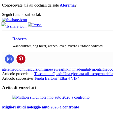
Conoscevate già gli occhiali da sole
Aterema
?
Seguici anche sui social:
Roberta
Wanderluster, dog hiker, archeo lover, Vivere Outdoor addicted.
aterema
dolomiti
escursionismo
eyewear
hiking
madeinitaly
montagna
occ
Articolo precedente
Toscana in Quad: Una giornata alla scoperta della
Articolo successivo
Tenda Bertoni "Elba 4 VIP"
Articoli correlati
Migliori siti di noleggio auto 2026 a confronto