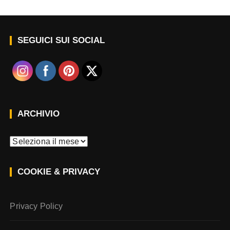
SEGUICI SUI SOCIAL
ARCHIVIO
A
r
c
COOKIE & PRIVACY
h
i
v
Privacy Policy
i
o