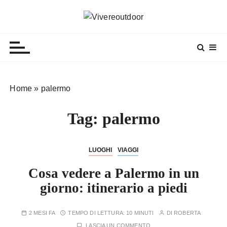
S
a
Vivereoutdoor
Make every day an adventure
l
t
a
a
l
Home
»
palermo
c
o
Tag:
palermo
n
t
e
LUOGHI
VIAGGI
n
Cosa vedere a Palermo in un
u
t
giorno: itinerario a piedi
o
2 MESI FA
TEMPO DI LETTURA:
10 MINUTI
DI
ROBERTA
LASCIA UN COMMENTO