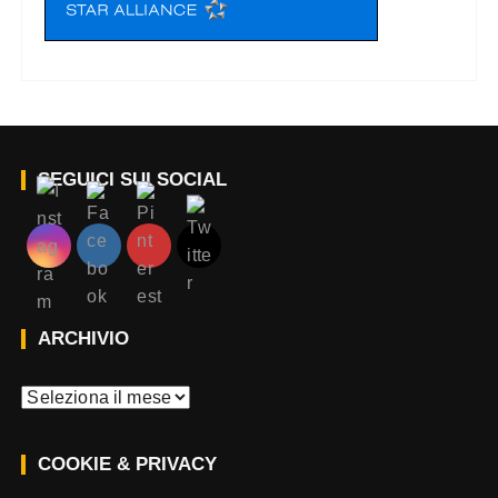
SEGUICI SUI SOCIAL
ARCHIVIO
A
r
c
COOKIE & PRIVACY
h