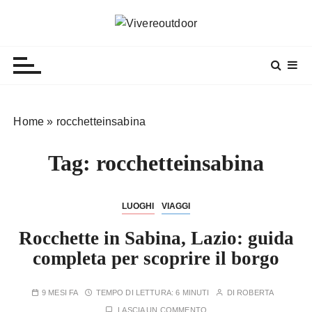
S
a
Vivereoutdoor
Make every day an adventure
l
t
a
a
l
Home
»
rocchetteinsabina
c
o
Tag:
rocchetteinsabina
n
t
e
LUOGHI
VIAGGI
n
Rocchette in Sabina, Lazio: guida
u
t
completa per scoprire il borgo
o
9 MESI FA
TEMPO DI LETTURA:
6 MINUTI
DI
ROBERTA
LASCIA UN COMMENTO