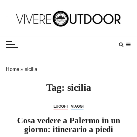
S
a
l
t
Vivereoutdoor
Make every day an adventure
a
a
l
c
o
Home
»
sicilia
n
t
Tag:
sicilia
e
n
u
LUOGHI
VIAGGI
t
o
Cosa vedere a Palermo in un
giorno: itinerario a piedi