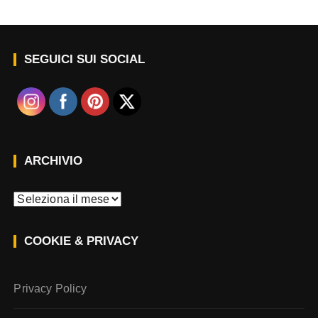
SEGUICI SUI SOCIAL
ARCHIVIO
A
r
c
COOKIE & PRIVACY
h
i
v
Privacy Policy
i