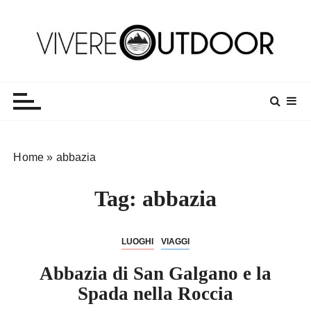
S
a
l
t
Vivereoutdoor
Make every day an adventure
a
a
l
c
o
Home
»
abbazia
n
t
Tag:
abbazia
e
n
u
LUOGHI
VIAGGI
t
o
Abbazia di San Galgano e la
Spada nella Roccia