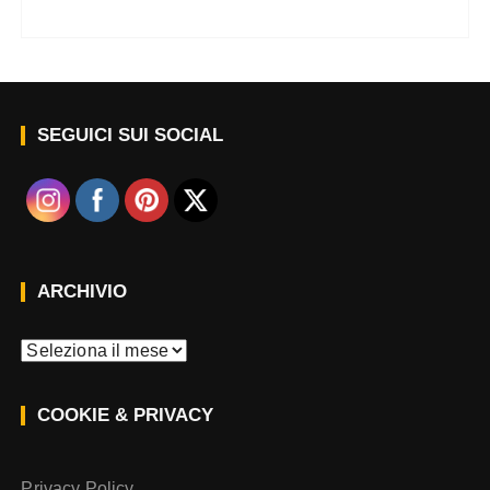
SEGUICI SUI SOCIAL
ARCHIVIO
A
r
c
COOKIE & PRIVACY
h
i
v
Privacy Policy