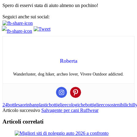
Spero di esservi stata di aiuto almeno un pochino!
Seguici anche sui social:
Roberta
Wanderluster, dog hiker, archeo lover, Vivere Outdoor addicted.
24bottles
aorin
banplastic
bottiglieecologiche
bottiglieecosostenibili
chill
Articolo successivo
Salvagente per cani Ruffwear
Articoli correlati