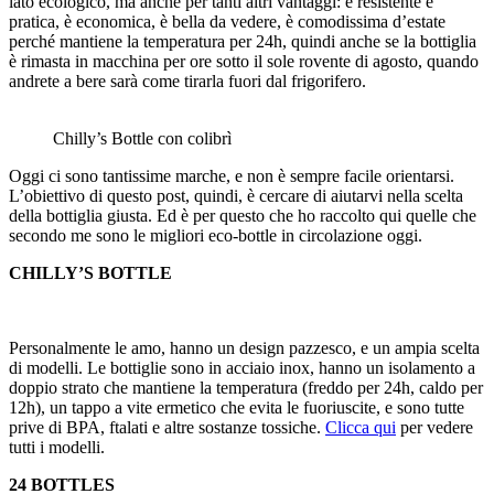
lato ecologico, ma anche per tanti altri vantaggi: è resistente e
pratica, è economica, è bella da vedere, è comodissima d’estate
perché mantiene la temperatura per 24h, quindi anche se la bottiglia
è rimasta in macchina per ore sotto il sole rovente di agosto, quando
andrete a bere sarà come tirarla fuori dal frigorifero.
Chilly’s Bottle con colibrì
Oggi ci sono tantissime marche, e non è sempre facile orientarsi.
L’obiettivo di questo post, quindi, è cercare di aiutarvi nella scelta
della bottiglia giusta. Ed è per questo che ho raccolto qui quelle che
secondo me sono le migliori eco-bottle in circolazione oggi.
CHILLY’S BOTTLE
Personalmente le amo, hanno un design pazzesco, e un ampia scelta
di modelli. Le bottiglie sono in acciaio inox, hanno un isolamento a
doppio strato che mantiene la temperatura (freddo per 24h, caldo per
12h), un tappo a vite ermetico che evita le fuoriuscite, e sono tutte
prive di BPA, ftalati e altre sostanze tossiche.
Clicca qui
per vedere
tutti i modelli.
24 BOTTLES