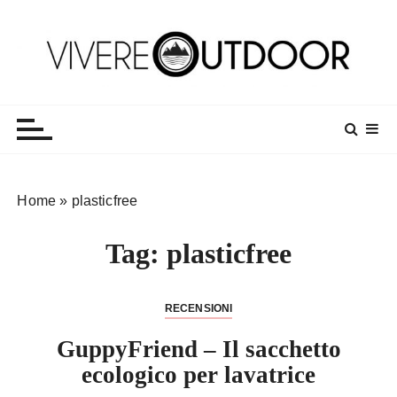
S
a
l
t
Vivereoutdoor
Make every day an adventure
a
a
l
c
o
Home
»
plasticfree
n
t
Tag:
plasticfree
e
n
u
RECENSIONI
t
o
GuppyFriend – Il sacchetto
ecologico per lavatrice