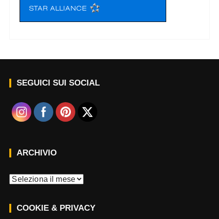
SEGUICI SUI SOCIAL
ARCHIVIO
A
r
c
COOKIE & PRIVACY
h