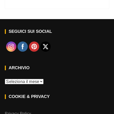
SEGUICI SUI SOCIAL
ARCHIVIO
A
r
c
COOKIE & PRIVACY
h
i
v
Privacy Policy