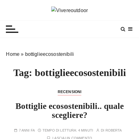
S
a
Vivereoutdoor
Make every day an adventure
l
t
a
a
l
Home
»
bottiglieecosostenibili
c
o
Tag:
bottiglieecosostenibili
n
t
e
RECENSIONI
n
Bottiglie ecosostenibili.. quale
u
t
scegliere?
o
7 ANNI FA
TEMPO DI LETTURA:
4 MINUTI
DI
ROBERTA
LASCIA UN COMMENTO