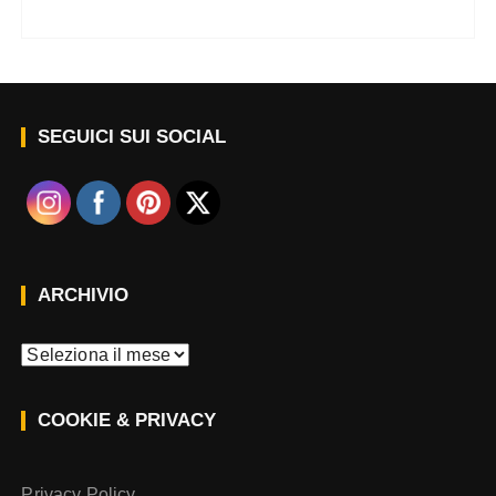
SEGUICI SUI SOCIAL
ARCHIVIO
A
r
c
COOKIE & PRIVACY
h
i
v
Privacy Policy