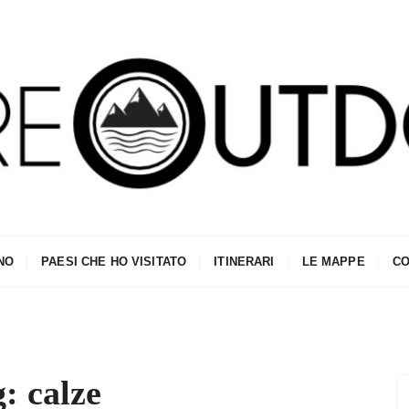
NO
PAESI CHE HO VISITATO
ITINERARI
LE MAPPE
CO
g:
calze