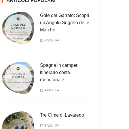
ARTICOLI POPOLARI
Gole del Garrafo: Scopri
un Angolo Segreto delle
Marche
6 ANNI FA
Spagna in camper:
itinerario costa
meridionale
4 ANNI FA
Tre Cime di Lavaredo
6 ANNI FA