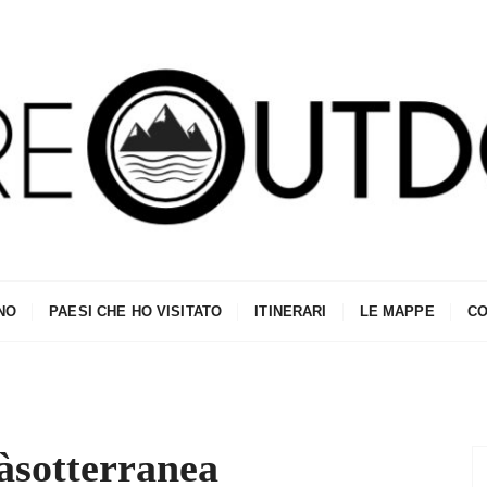
NO
PAESI CHE HO VISITATO
ITINERARI
LE MAPPE
CO
tàsotterranea