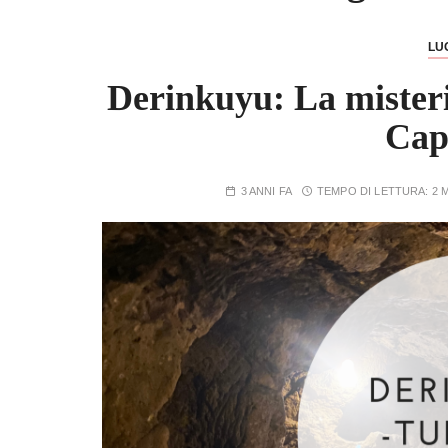
LU
Derinkuyu: La misterio
Cap
3 ANNI FA
TEMPO DI LETTURA:
2 