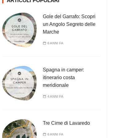
ARTICOLI POPOLARI
Gole del Garrafo: Scopri
un Angolo Segreto delle
Marche
6 ANNI FA
Spagna in camper:
itinerario costa
meridionale
4 ANNI FA
Tre Cime di Lavaredo
6 ANNI FA