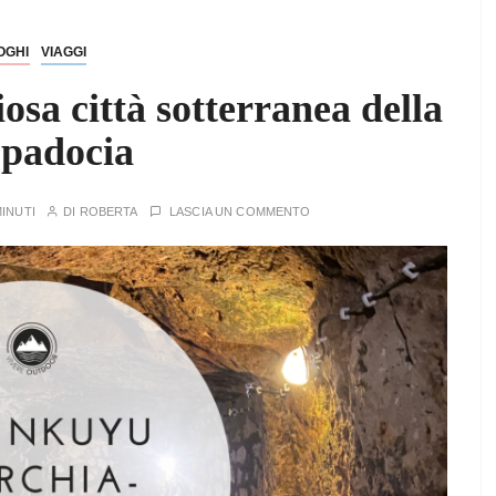
OGHI
VIAGGI
sa città sotterranea della
padocia
MINUTI
DI
ROBERTA
LASCIA UN COMMENTO