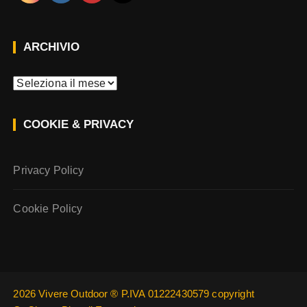
ARCHIVIO
A
r
c
COOKIE & PRIVACY
h
i
v
Privacy Policy
i
o
Cookie Policy
2026 Vivere Outdoor ® P.IVA 01222430579 copyright