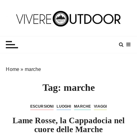
S
a
l
t
Vivereoutdoor
Make every day an adventure
a
a
l
c
o
Home
»
marche
n
t
Tag:
marche
e
n
u
ESCURSIONI
LUOGHI
MARCHE
VIAGGI
t
o
Lame Rosse, la Cappadocia nel
cuore delle Marche