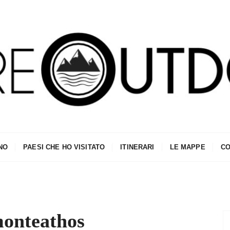
NO
PAESI CHE HO VISITATO
ITINERARI
LE MAPPE
CO
onteathos