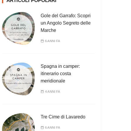
ARTICOLI POPOLARI
Gole del Garrafo: Scopri
un Angolo Segreto delle
Marche
6 ANNI FA
Spagna in camper:
itinerario costa
meridionale
4 ANNI FA
Tre Cime di Lavaredo
6 ANNI FA