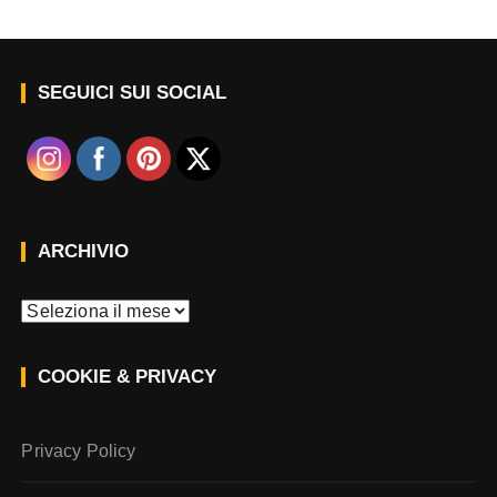
SEGUICI SUI SOCIAL
ARCHIVIO
A
r
c
COOKIE & PRIVACY
h
i
v
Privacy Policy
i