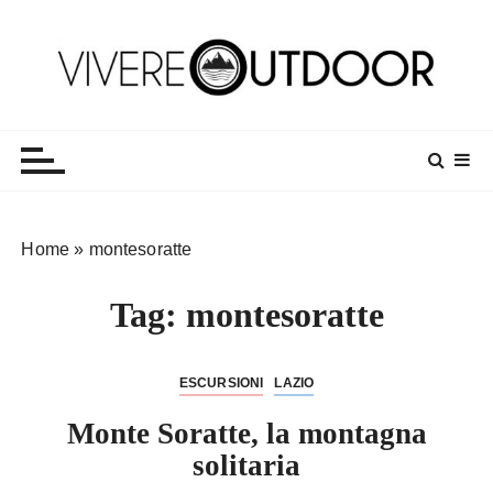
S
a
l
t
Vivereoutdoor
Make every day an adventure
a
a
l
c
o
Home
»
montesoratte
n
t
Tag:
montesoratte
e
n
u
ESCURSIONI
LAZIO
t
o
Monte Soratte, la montagna
solitaria