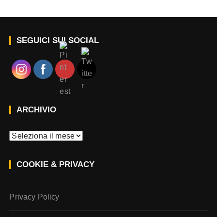
SEGUICI SUI SOCIAL
ARCHIVIO
A
r
c
COOKIE & PRIVACY
h
i
v
Privacy Policy
i