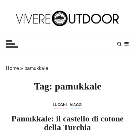
S
a
l
t
Vivereoutdoor
Make every day an adventure
a
a
l
c
o
Home
»
pamukkale
n
t
Tag:
pamukkale
e
n
u
LUOGHI
VIAGGI
t
o
Pamukkale: il castello di cotone
della Turchia