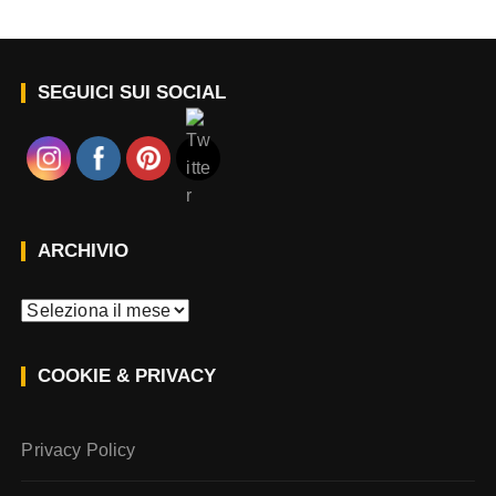
SEGUICI SUI SOCIAL
ARCHIVIO
A
r
c
COOKIE & PRIVACY
h
i
v
Privacy Policy
i