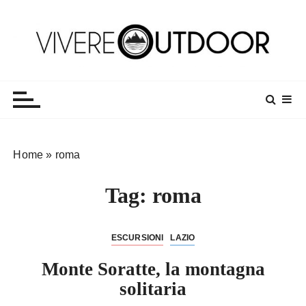
S
a
l
t
Vivereoutdoor
Make every day an adventure
a
a
l
c
o
Home
»
roma
n
t
Tag:
roma
e
n
u
ESCURSIONI
LAZIO
t
o
Monte Soratte, la montagna
solitaria