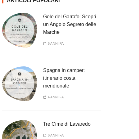
ARTICOLI POPOLARI
Gole del Garrafo: Scopri
un Angolo Segreto delle
Marche
6 ANNI FA
Spagna in camper:
itinerario costa
meridionale
4 ANNI FA
Tre Cime di Lavaredo
6 ANNI FA