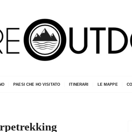
NO
PAESI CHE HO VISITATO
ITINERARI
LE MAPPE
CO
arpetrekking