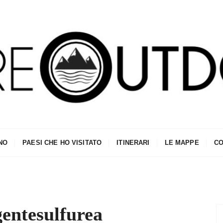
NO
PAESI CHE HO VISITATO
ITINERARI
LE MAPPE
CO
gentesulfurea