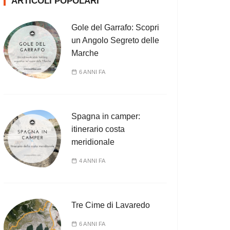
ARTICOLI POPOLARI
Gole del Garrafo: Scopri
un Angolo Segreto delle
Marche
6 ANNI FA
Spagna in camper:
itinerario costa
meridionale
4 ANNI FA
Tre Cime di Lavaredo
6 ANNI FA