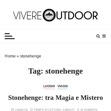
S
a
l
t
Vivereoutdoor
Make every day an adventure
a
a
l
c
o
Home
»
stonehenge
n
t
Tag:
stonehenge
e
n
u
LUOGHI
VIAGGI
t
o
Stonehenge: tra Magia e Mistero
2 ANNI FA
TEMPO DI LETTURA:
3 MINUTI
DI
ROBERTA