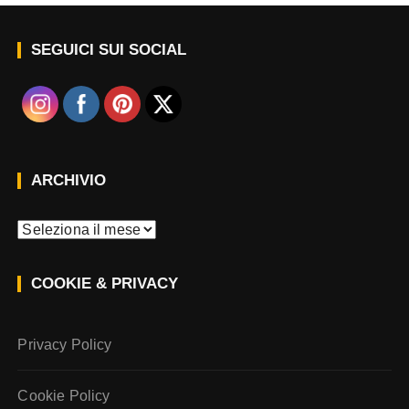
SEGUICI SUI SOCIAL
ARCHIVIO
A
r
c
COOKIE & PRIVACY
h
i
v
Privacy Policy
i
o
Cookie Policy