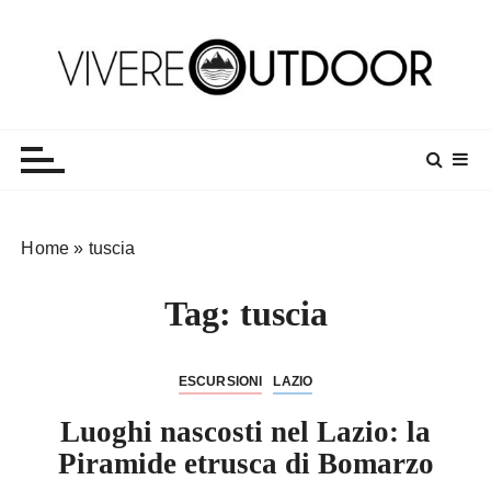
S
a
l
t
Vivereoutdoor
Make every day an adventure
a
a
l
c
o
Home
»
tuscia
n
t
Tag:
tuscia
e
n
u
ESCURSIONI
LAZIO
t
o
Luoghi nascosti nel Lazio: la
Piramide etrusca di Bomarzo