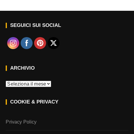
SEGUICI SUI SOCIAL
ARCHIVIO
A
r
c
COOKIE & PRIVACY
h
i
v
Privacy Policy
i