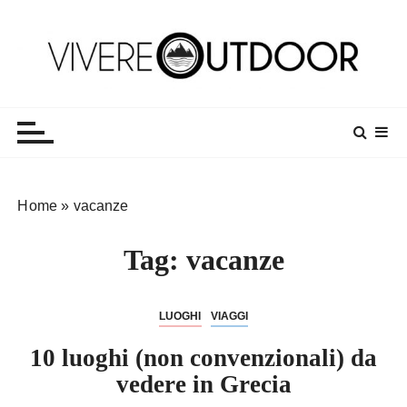
S
a
l
t
Vivereoutdoor
Make every day an adventure
a
a
l
c
o
Home
»
vacanze
n
t
Tag:
vacanze
e
n
u
LUOGHI
VIAGGI
t
o
10 luoghi (non convenzionali) da
vedere in Grecia