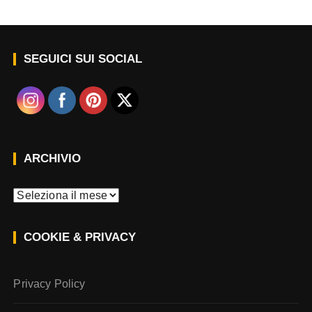
SEGUICI SUI SOCIAL
ARCHIVIO
A
r
c
COOKIE & PRIVACY
h
i
v
Privacy Policy
i