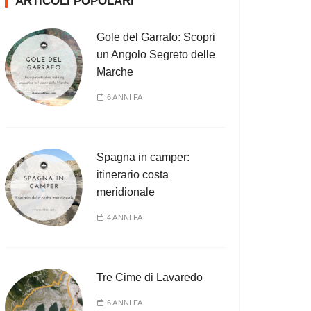
ARTICOLI POPOLARI
Gole del Garrafo: Scopri
un Angolo Segreto delle
Marche
6 ANNI FA
Spagna in camper:
itinerario costa
meridionale
4 ANNI FA
Tre Cime di Lavaredo
6 ANNI FA