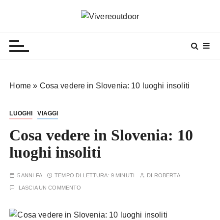
S
a
Vivereoutdoor
Make every day an adventure
l
t
a
a
l
Home
»
Cosa vedere in Slovenia: 10 luoghi insoliti
c
o
LUOGHI
VIAGGI
n
t
Cosa vedere in Slovenia: 10
e
luoghi insoliti
n
u
5 ANNI FA
TEMPO DI LETTURA:
9 MINUTI
DI
ROBERTA
t
LASCIA UN COMMENTO
o