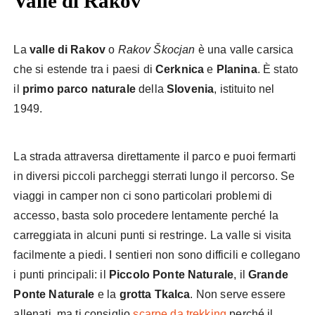
Valle di Rakov
La
valle di Rakov
o
Rakov Škocjan
è una valle carsica
che si estende tra i paesi di
Cerknica
e
Planina
. È stato
il
primo parco naturale
della
Slovenia
, istituito nel
1949.
La strada attraversa direttamente il parco e puoi fermarti
in diversi piccoli parcheggi sterrati lungo il percorso. Se
viaggi in camper non ci sono particolari problemi di
accesso, basta solo procedere lentamente perché la
carreggiata in alcuni punti si restringe. La valle si visita
facilmente a piedi. I sentieri non sono difficili e collegano
i punti principali: il
Piccolo Ponte Naturale
, il
Grande
Ponte Naturale
e la
grotta Tkalca
. Non serve essere
allenati, ma ti consiglio
scarpe da trekking
perché il