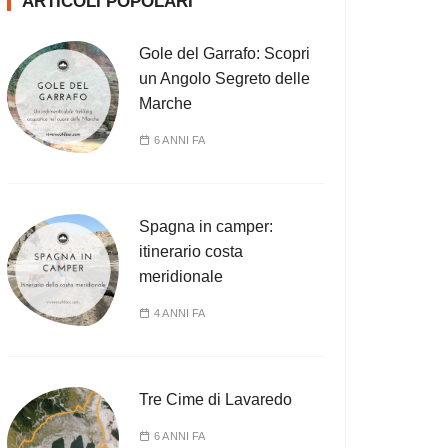
ARTICOLI POPOLARI
Gole del Garrafo: Scopri
un Angolo Segreto delle
Marche
6 ANNI FA
Spagna in camper:
itinerario costa
meridionale
4 ANNI FA
Tre Cime di Lavaredo
6 ANNI FA