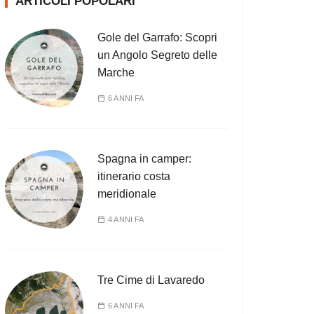
ARTICOLI POPOLARI
Gole del Garrafo: Scopri
un Angolo Segreto delle
Marche
6 ANNI FA
Spagna in camper:
itinerario costa
meridionale
4 ANNI FA
Tre Cime di Lavaredo
6 ANNI FA