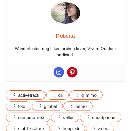
Roberta
Wanderluster, dog hiker, archeo lover, Vivere Outdoor
addicted.
activetrack
dji
djimimo
foto
gimbal
osmo
osmomobile3
selfie
smartphone
stabilizzatore
treppiedi
video