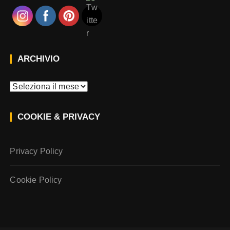
ARCHIVIO
A
r
c
COOKIE & PRIVACY
h
i
v
Privacy Policy
i
o
Cookie Policy