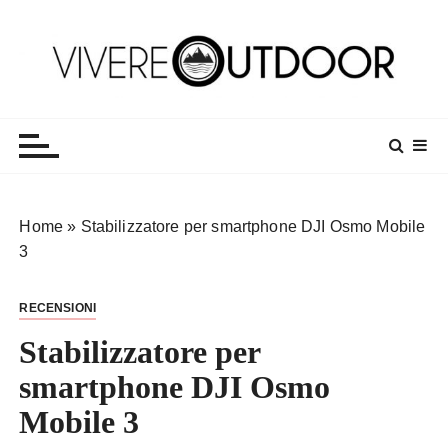
S
a
l
t
Vivereoutdoor
Make every day an adventure
a
a
l
c
o
Home
»
Stabilizzatore per smartphone DJI Osmo Mobile
n
3
t
e
RECENSIONI
n
u
Stabilizzatore per
t
smartphone DJI Osmo
o
Mobile 3